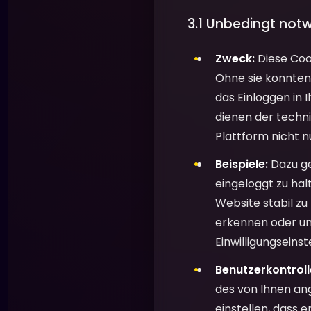
3.1 Unbedingt not
Zweck:
Diese Cook
Ohne sie könnten 
das Einloggen in I
dienen der techni
Plattform nicht n
Beispiele:
Dazu ge
eingeloggt zu hal
Website stabil zu
erkennen oder une
Einwilligungseins
Benutzerkontroll
des von Ihnen ang
einstellen, dass 