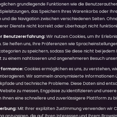
glichen grundlegende Funktionen wie die Benutzerauthenti
 Spielsitzungen, das Speichern Ihres Warenkorbs oder Ih
n und die Navigation zwischen verschiedenen Seiten. Ohn
erer Dienste nicht korrekt oder überhaupt nicht funktion
r Benutzererfahrung:
Wir nutzen Cookies, um Ihr Erlebnis
. Sie helfen uns, Ihre Präferenzen wie Spracheinstellung
ategorien zu speichern, sodass Sie diese nicht bei jede
rt zu einem nahtloseren und angenehmeren Besuch unser
rformance:
Cookies ermöglichen es uns, zu verstehen, w
interagieren. Wir sammeln anonymisierte Informationen 
ickpfade und technische Probleme. Diese Daten sind ents
Website zu messen, Engpässe zu identifizieren und unsere 
 Ihnen eine schnellere und zuverlässigere Plattform zu bi
erbung:
Mit Ihrer expliziten Zustimmung verwenden wir C
g anzuzeigen, die auf Ihren Interessen und Ihrem Browsin