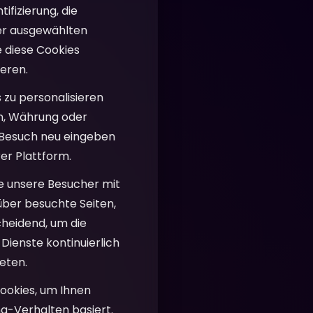
fizierung, die
rer ausgewählten
e diese Cookies
ieren.
 zu personalisieren
en, Währung oder
m Besuch neu eingeben
er Plattform.
ie unsere Besucher mit
über besuchte Seiten,
cheidend, um die
Dienste kontinuierlich
eten.
ookies, um Ihnen
g-Verhalten basiert.