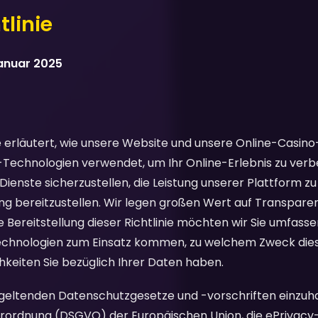
linie
Januar 2025
e erläutert, wie unsere Website und unsere Online-Casin
-Technologien verwendet, um Ihr Online-Erlebnis zu verbe
 Dienste sicherzustellen, die Leistung unserer Plattform z
ng bereitzustellen. Wir legen großen Wert auf Transparen
e Bereitstellung dieser Richtlinie möchten wir Sie umfass
echnologien zum Einsatz kommen, zu welchem Zweck dies
keiten Sie bezüglich Ihrer Daten haben.
e geltenden Datenschutzgesetze und -vorschriften einzuh
rdnung (DSGVO) der Europäischen Union, die ePrivacy-R