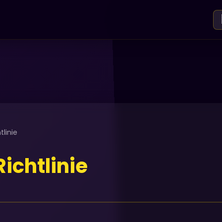
linie
ichtlinie