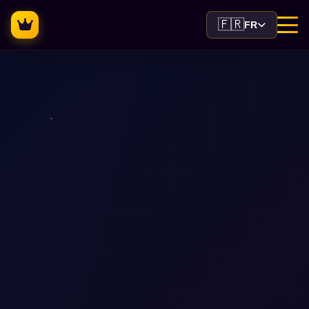
🇫🇷
FR