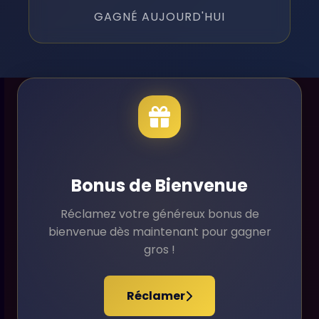
GAGNÉ AUJOURD'HUI
Bonus de Bienvenue
Réclamez votre généreux bonus de
bienvenue dès maintenant pour gagner
gros !
Réclamer