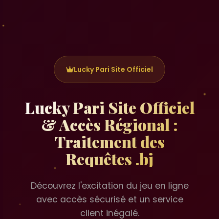
Lucky Pari Site Officiel
Lucky Pari Site Officiel
& Accès Régional :
Traitement des
Requêtes .bj
Découvrez l'excitation du jeu en ligne
avec accès sécurisé et un service
client inégalé.