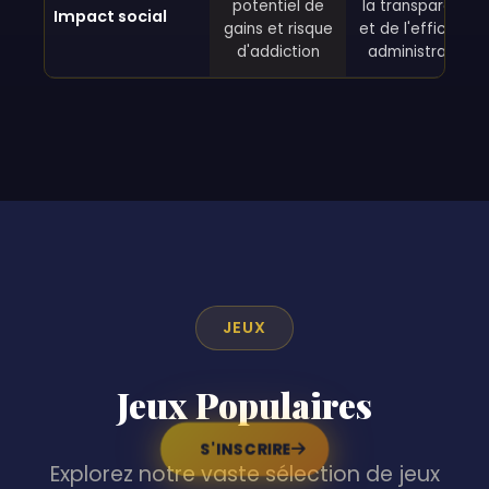
potentiel de
la transparence
Impact social
gains et risque
et de l'efficacité
d'addiction
administrative
JEUX
Jeux Populaires
S'INSCRIRE
Explorez notre vaste sélection de jeux