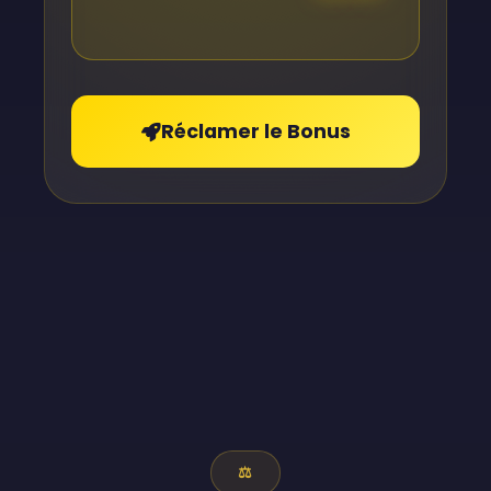
Réclamer le Bonus
⚖️