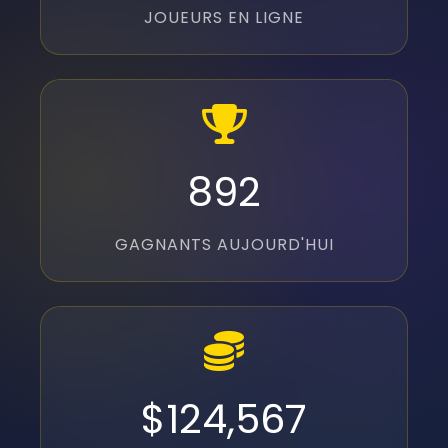
JOUEURS EN LIGNE
892
GAGNANTS AUJOURD'HUI
$124,567