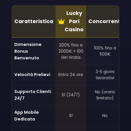
Lucky
Caratteristica
Pari
Concorrenti
Casino
Dimensione
200% fino a
100% fino a
Bonus
2000€ + 100
500€
Giri Gratis
Benvenuto
3-5 giorni
Velocità Prelievi
Entro 24 ore
lavorativi
Supporto Clienti
No (orario
Sì (24/7)
24/7
limitato)
App Mobile
Sì
No
Dedicata