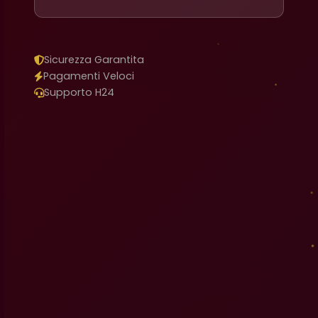
Sicurezza Garantita
Pagamenti Veloci
Supporto H24