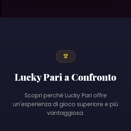
🏆
Lucky Pari a Confronto
Scopri perché Lucky Pari offre
un'esperienza di gioco superiore e più
vantaggiosa.