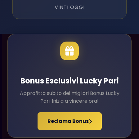
VINTI OGGI
Bonus Esclusivi Lucky Pari
Approfitta subito dei migliori Bonus Lucky
Pari. Inizia a vincere ora!
Reclama Bonus