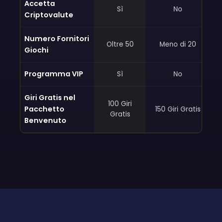
Accetta
Sì
No
Criptovalute
Numero Fornitori
Oltre 50
Meno di 20
Giochi
Programma VIP
Sì
No
Giri Gratis nel
100 Giri
Pacchetto
150 Giri Gratis
Gratis
Benvenuto