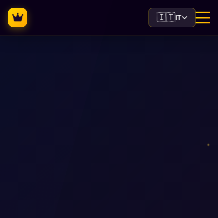
🇮🇹
IT