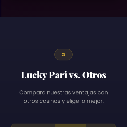
⚖️
Lucky Pari vs. Otros
Compara nuestras ventajas con
otros casinos y elige lo mejor.