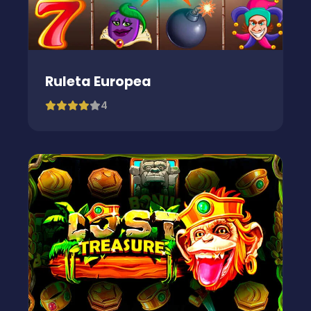
Ruleta Europea
4