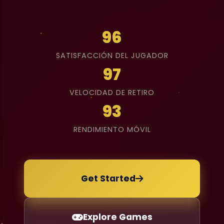
96
SATISFACCIÓN DEL JUGADOR
97
VELOCIDAD DE RETIRO
93
RENDIMIENTO MÓVIL
Get Started
Explore Games