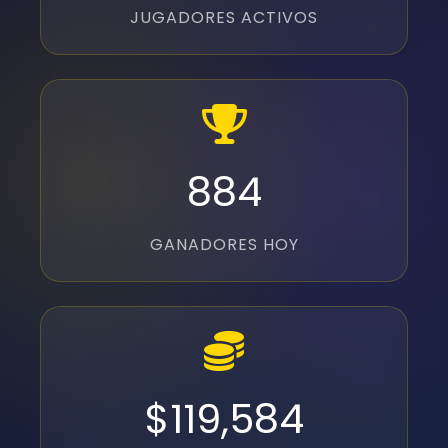
JUGADORES ACTIVOS
892
GANADORES HOY
$124,567