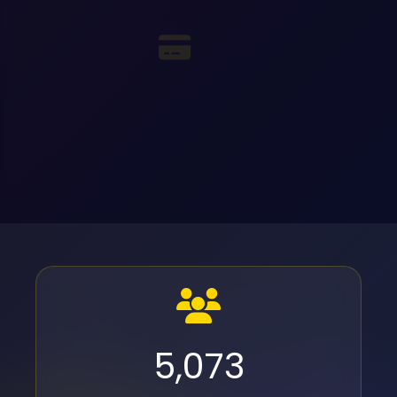
5,333