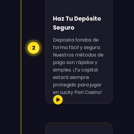
Haz Tu Depósito
Seguro
Deposita fondos de
forma fácil y segura.
2
Nuestros métodos de
pago son rápidos y
simples. ¡Tu capital
estará siempre
protegido para jugar
en Lucky Pari Casino!