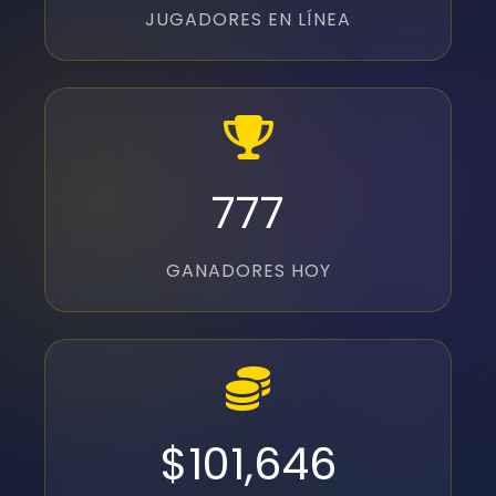
JUGADORES EN LÍNEA
820
GANADORES HOY
$107,625