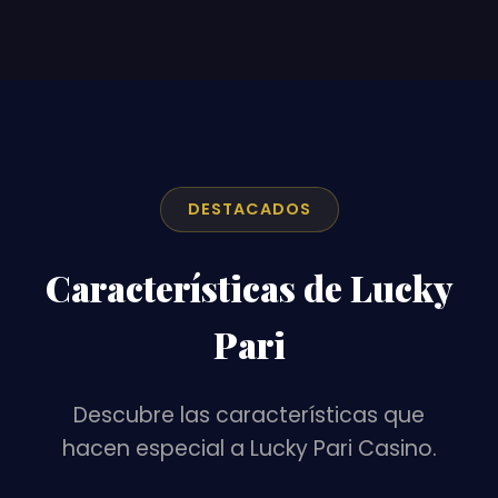
DESTACADOS
Características de Lucky
Pari
Descubre las características que
hacen especial a Lucky Pari Casino.